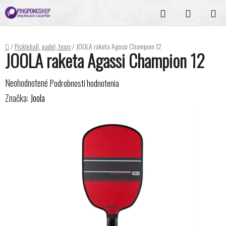
Prejsť
Hľadať
NÁKUPN
na
KOŠÍK
obsah
Domov
/
Pickleball, padel, tenis
/
JOOLA raketa Agassi Champion 12
JOOLA raketa Agassi Champion 12
Priemerné
Neohodnotené
Podrobnosti hodnotenia
hodnotenie
Značka:
Joola
produktu
je
0,0
z
5
hviezdičiek.