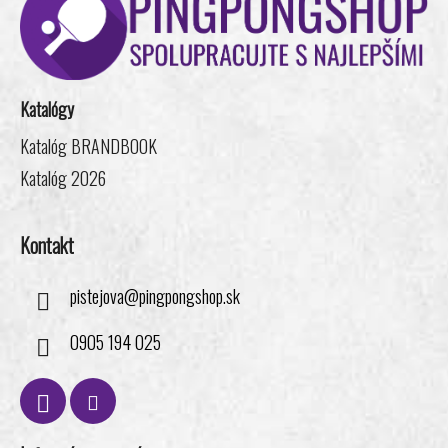
p
ä
t
i
Katalógy
e
Katalóg BRANDBOOK
Katalóg 2026
Kontakt
pistejova
@
pingpongshop.sk
0905 194 025