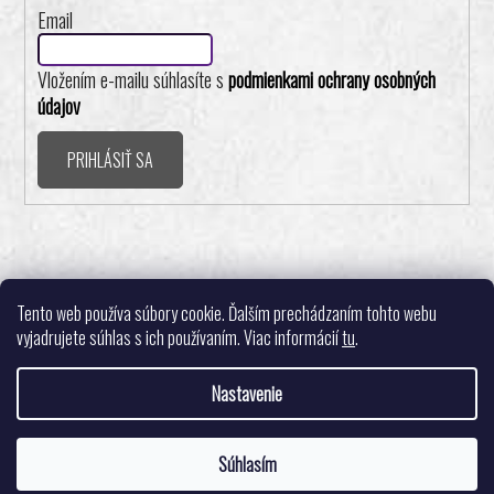
Email
Vložením e-mailu súhlasíte s
podmienkami ochrany osobných
údajov
PRIHLÁSIŤ SA
Realizovalo štúdio ADATELIER
Tento web používa súbory cookie. Ďalším prechádzaním tohto webu
vyjadrujete súhlas s ich používaním. Viac informácií
tu
.
Nastavenie
Vytvoril Shoptet
Súhlasím
Copyright 2026
Pingpongshop.sk - Športové potreby
. Všetky práva
Tešíme sa na Vašu objednávku. 🙂
vyhradené.