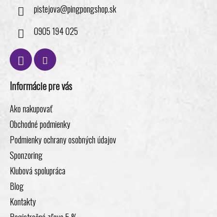
i
pistejova
@
pingpongshop.sk
s
u
0905 194 025
Informácie pre vás
Ako nakupovať
Obchodné podmienky
Podmienky ochrany osobných údajov
Sponzoring
Klubová spolupráca
Blog
Kontakty
Registračná zľava 5 %