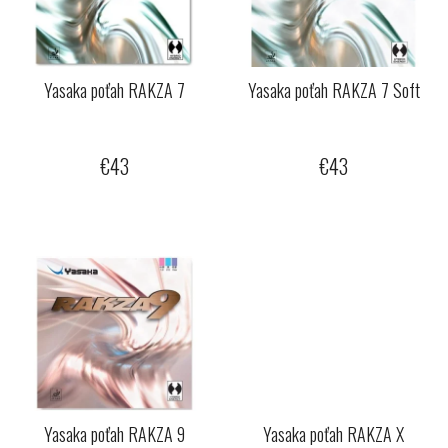
s
p
p
r
r
o
o
Yasaka poťah RAKZA 7
Yasaka poťah RAKZA 7 Soft
d
d
u
u
k
€43
€43
k
t
t
o
o
v
v
Yasaka poťah RAKZA 9
Yasaka poťah RAKZA X