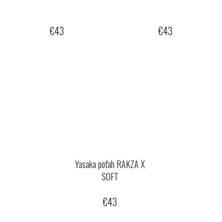
€43
€43
Yasaka poťah RAKZA X
SOFT
€43