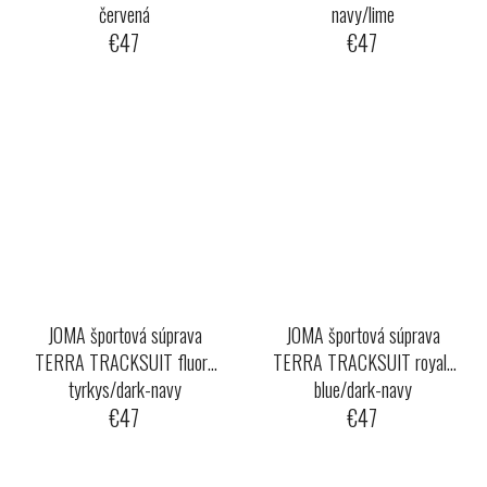
červená
navy/lime
€47
€47
JOMA športová súprava
JOMA športová súprava
TERRA TRACKSUIT fluor-
TERRA TRACKSUIT royal-
tyrkys/dark-navy
blue/dark-navy
€47
€47