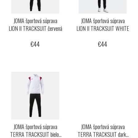
p
u
r
k
o
JOMA športová súprava
JOMA športová súprava
t
LION II TRACKSUIT červená
LION II TRACKSUIT WHITE
d
o
u
v
€44
€44
k
t
o
v
JOMA športová súprava
JOMA športová súprava
TERRA TRACKSUIT bielo-
TERRA TRACKSUIT dark-