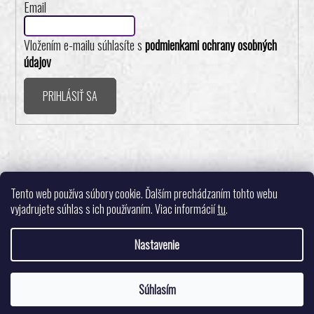
Email
Vložením e-mailu súhlasíte s
podmienkami ochrany osobných
údajov
PRIHLÁSIŤ SA
Realizovalo štúdio ADATELIER
Tento web používa súbory cookie. Ďalším prechádzaním tohto webu
vyjadrujete súhlas s ich používaním. Viac informácií
tu
.
Nastavenie
Vytvoril Shoptet
Súhlasím
Copyright 2026
Pingpongshop.sk - Športové potreby
. Všetky práva
Tešíme sa na Vašu objednávku. 🙂
vyhradené.