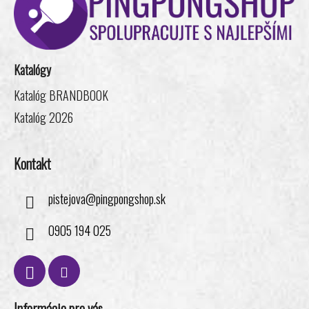
e
p
p
ä
r
t
v
i
k
Katalógy
e
y
v
Katalóg BRANDBOOK
ý
Katalóg 2026
p
i
s
Kontakt
u
pistejova
@
pingpongshop.sk
0905 194 025
Informácie pre vás