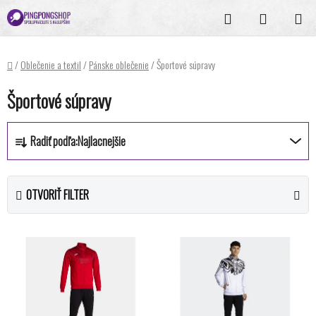
Prejsť
Hľadať
NÁKUPN
na
KOŠÍK
obsah
Domov
/
Oblečenie a textil
/
Pánske oblečenie
/
Športové súpravy
Športové súpravy
R
Radiť podľa:
Najlacnejšie
a
d
e
OTVORIŤ FILTER
n
i
V
e
ý
p
p
r
i
o
s
d