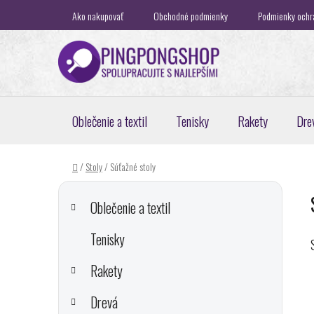
Prejsť
Ako nakupovať
Obchodné podmienky
Podmienky ochr
na
obsah
Oblečenie a textil
Tenisky
Rakety
Dre
Domov
/
Stoly
/
Súťažné stoly
B
K
Preskočiť
a
o
kategórie
Oblečenie a textil
t
č
e
Tenisky
n
g
ý
ó
Rakety
p
r
i
a
Drevá
e