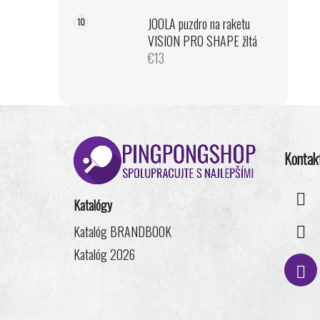
JOOLA puzdro na raketu
VISION PRO SHAPE žltá
€13
Z
á
Kontak
p
ä
t
Katalógy
i
Katalóg BRANDBOOK
e
Katalóg 2026