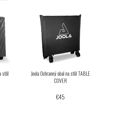
i
e
p
r
o
d
u
k
t
o
 stôl
Joola Ochranný obal na stôl TABLE
v
COVER
€45