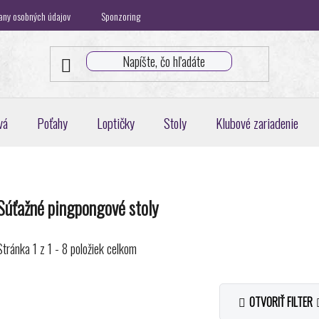
any osobných údajov
Sponzoring
Klubová spolupráca
Blog
K
vá
Poťahy
Loptičky
Stoly
Klubové zariadenie
Súťažné pingpongové stoly
Stránka
1
z
1
-
8
položiek celkom
OTVORIŤ FILTER