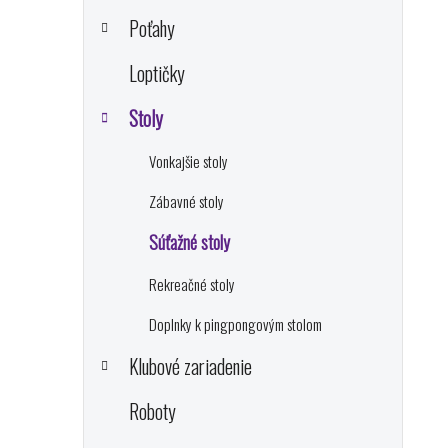
n
e
Poťahy
l
Loptičky
i
Stoly
Vonkajšie stoly
Zábavné stoly
Súťažné stoly
Rekreačné stoly
Doplnky k pingpongovým stolom
Klubové zariadenie
Roboty