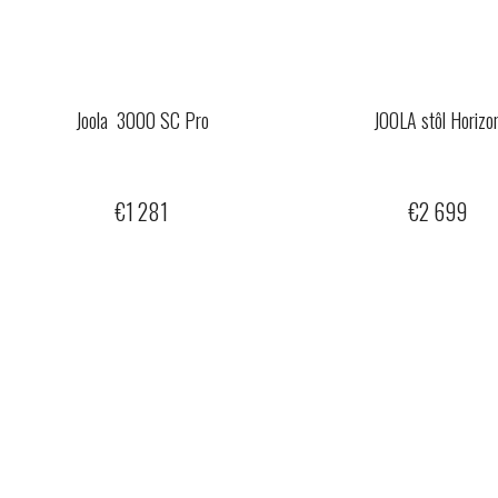
Joola 3000 SC Pro
JOOLA stôl Horizo
€1 281
€2 699
O
v
l
á
d
a
c
i