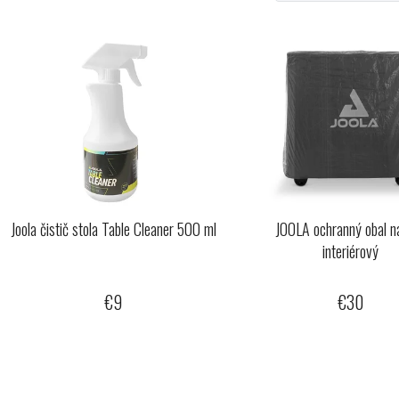
V
ý
p
s
p
r
o
d
Joola čistič stola Table Cleaner 500 ml
JOOLA ochranný obal na
u
interiérový
k
t
€9
€30
o
v