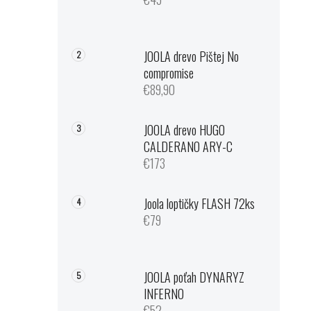
JOOLA drevo Pištej No
compromise
€89,90
JOOLA drevo HUGO
CALDERANO ARY-C
€173
Joola loptičky FLASH 72ks
€79
JOOLA poťah DYNARYZ
INFERNO
€52