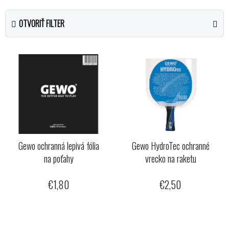
d
e
OTVORIŤ FILTER
n
i
V
e
ý
p
p
r
i
o
s
d
p
u
r
k
o
Gewo ochranná lepivá fólia
Gewo HydroTec ochranné
t
na poťahy
vrecko na raketu
d
o
u
v
€1,80
€2,50
k
t
o
v