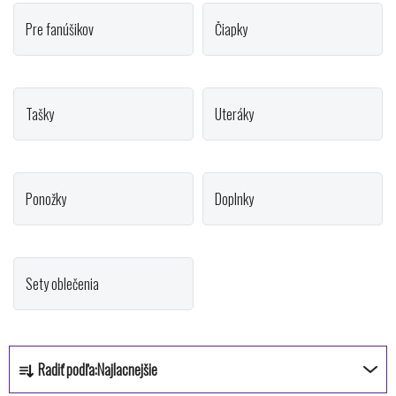
Pre fanúšikov
Čiapky
Tašky
Uteráky
Ponožky
Doplnky
Sety oblečenia
R
Radiť podľa:
Najlacnejšie
a