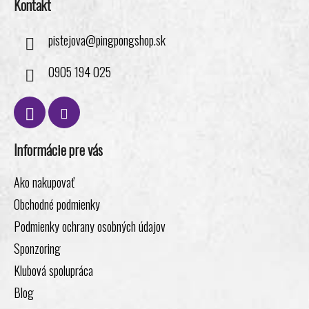
Kontakt
u
pistejova
@
pingpongshop.sk
0905 194 025
Informácie pre vás
Ako nakupovať
Obchodné podmienky
Podmienky ochrany osobných údajov
Sponzoring
Klubová spolupráca
Blog