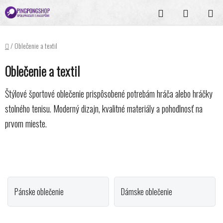
Prejsť
Hľadať
NÁKUPN
na
KOŠÍK
obsah
Domov
/
Oblečenie a textil
Oblečenie a textil
Štýlové športové oblečenie prispôsobené potrebám hráča alebo hráčky
stolného tenisu. Moderný dizajn, kvalitné materiály a pohodlnosť na
prvom mieste.
Pánske oblečenie
Dámske oblečenie