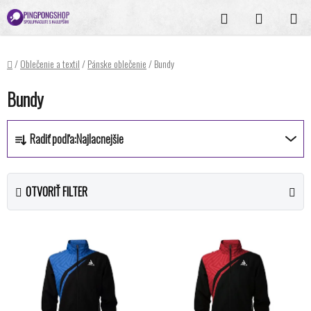
Prejsť
Hľadať
NÁKUPN
na
KOŠÍK
obsah
Domov
/
Oblečenie a textil
/
Pánske oblečenie
/
Bundy
Bundy
R
Radiť podľa:
Najlacnejšie
a
d
e
OTVORIŤ FILTER
n
i
V
e
ý
p
p
r
i
o
s
d