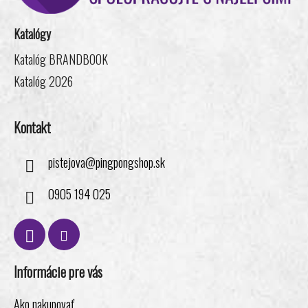
t
i
e
i
Katalógy
p
e
r
Katalóg BRANDBOOK
v
k
Katalóg 2026
y
v
Kontakt
ý
p
i
pistejova
@
pingpongshop.sk
s
u
0905 194 025
Informácie pre vás
Ako nakupovať