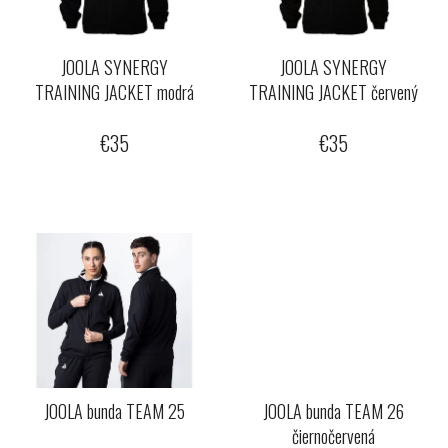
p
u
r
k
o
JOOLA SYNERGY
JOOLA SYNERGY
t
TRAINING JACKET modrá
TRAINING JACKET červený
d
o
u
v
€35
€35
k
t
o
v
JOOLA bunda TEAM 25
JOOLA bunda TEAM 26
čiernočervená