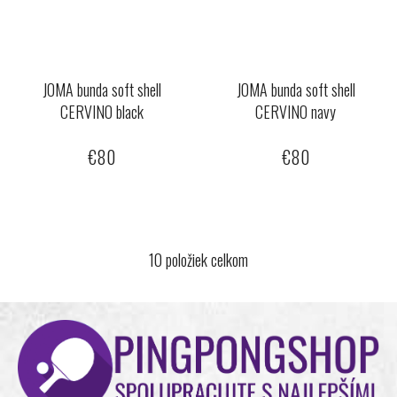
JOMA bunda soft shell
JOMA bunda soft shell
CERVINO black
CERVINO navy
€80
€80
10
položiek celkom
O
v
l
Z
á
á
d
p
a
ä
c