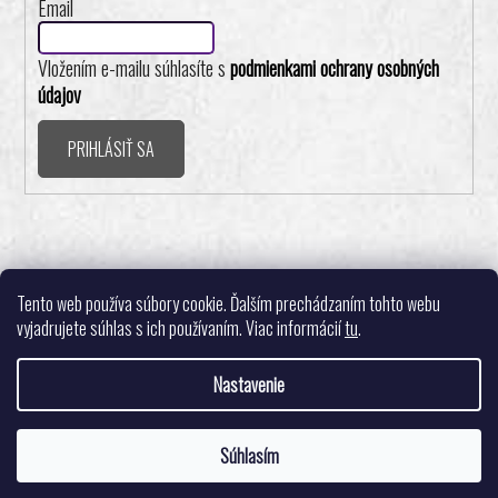
Email
Vložením e-mailu súhlasíte s
podmienkami ochrany osobných
údajov
PRIHLÁSIŤ SA
Realizovalo štúdio ADATELIER
Tento web používa súbory cookie. Ďalším prechádzaním tohto webu
vyjadrujete súhlas s ich používaním. Viac informácií
tu
.
Nastavenie
Vytvoril Shoptet
Súhlasím
Copyright 2026
Pingpongshop.sk - Športové potreby
. Všetky práva
Tešíme sa na Vašu objednávku. 🙂
vyhradené.