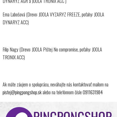
DYNARYZ AGR a JOOLA TRONIX ACC )
Ema Labošová (Drevo: JOOLA VYZARYZ FREEZE, poťahy: JOOLA
DYNARYZ ACC)
Filip Nagy (Drevo: JOOLA Pištej No compromise, poťahy: JOOLA
TRONIX ACC)
Ak máte záujem o spoluprácu, neváhajte nás kontaktovať mailom na
pistej@pingpongshop.sk
alebo na telefónnom čísle
0911631984
Z
á