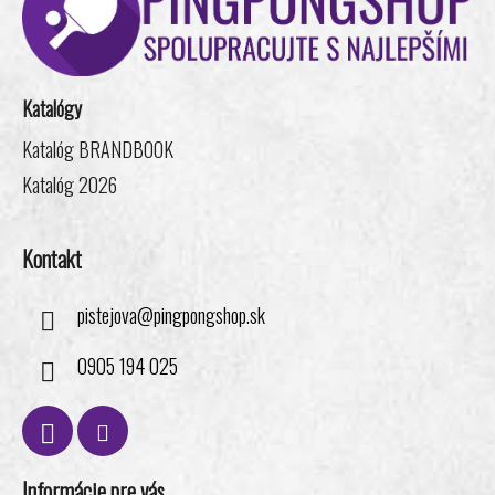
p
ä
t
i
Katalógy
e
Katalóg BRANDBOOK
Katalóg 2026
Kontakt
pistejova
@
pingpongshop.sk
0905 194 025
Informácie pre vás