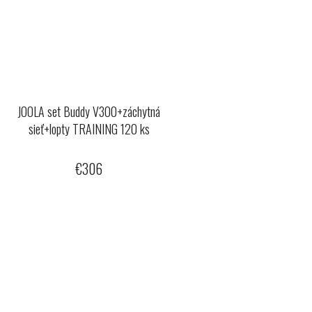
JOOLA set Buddy V300+záchytná
sieť+lopty TRAINING 120 ks
€306
O
v
l
á
d
a