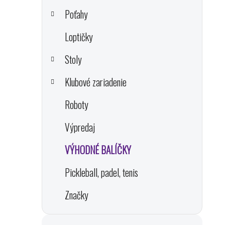
n
e
Poťahy
l
Loptičky
Stoly
i
Klubové zariadenie
Roboty
Výpredaj
VÝHODNÉ BALÍČKY
Pickleball, padel, tenis
Značky