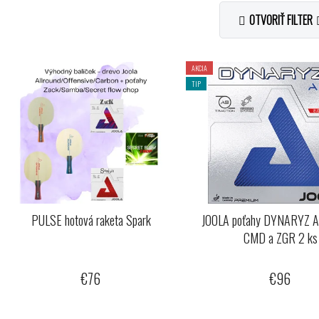
OTVORIŤ FILTER
V
AKCIA
ý
TIP
p
s
p
r
o
d
PULSE hotová raketa Spark
JOOLA poťahy DYNARYZ A
u
CMD a ZGR 2 ks
k
t
€76
€96
o
v