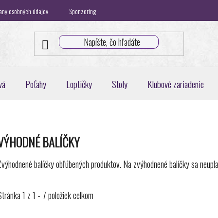
any osobných údajov
Sponzoring
Klubová spolupráca
Blog
K
vá
Poťahy
Loptičky
Stoly
Klubové zariadenie
VÝHODNÉ BALÍČKY
Zvýhodnené balíčky obľúbených produktov. Na zvýhodnené balíčky sa neupla
Stránka
1
z
1
-
7
položiek celkom