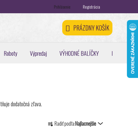
Prihlásenie
Registrácia
ontakty
Registračná zľava 5 %
Odstúpenie od zmluvy
PRÁZDNY KOŠÍK
NÁKUPNÝ
KOŠÍK
Roboty
Výpredaj
VÝHODNÉ BALÍČKY
Pickleball, pa
tňuje dodatočná zľava.
R
Radiť podľa:
Najlacnejšie
a
d