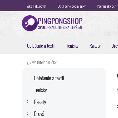
Prejsť
Ako nakupovať
Obchodné podmienky
Podmienky ochr
na
obsah
Oblečenie a textil
Tenisky
Rakety
Dre
Domov
/
VÝHODNÉ BALÍČKY
B
K
Preskočiť
a
o
kategórie
Oblečenie a textil
t
č
e
Tenisky
n
g
ý
ó
Rakety
p
r
i
a
Drevá
e