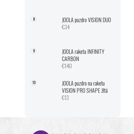
JOOLA puzdro VISION DUO
€34
JOOLA raketa INFINITY
CARBON
€140
JOOLA puzdro na raketu
VISION PRO SHAPE žltá
€13
Z