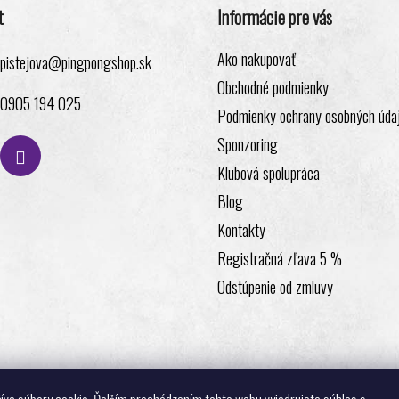
t
Informácie pre vás
Ako nakupovať
pistejova
@
pingpongshop.sk
Obchodné podmienky
0905 194 025
Podmienky ochrany osobných úda
Sponzoring
Klubová spolupráca
Blog
Kontakty
Registračná zľava 5 %
Odstúpenie od zmluvy
Realizovalo štúdio ADATELIER