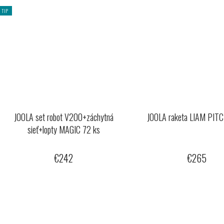
TIP
JOOLA set robot V200+záchytná
JOOLA raketa LIAM PI
sieť+lopty MAGIC 72 ks
€242
€265