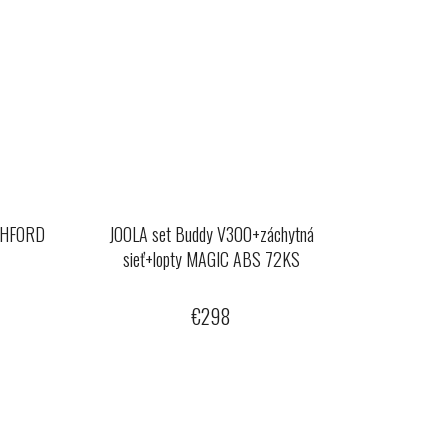
TCHFORD
JOOLA set Buddy V300+záchytná
sieť+lopty MAGIC ABS 72KS
€298