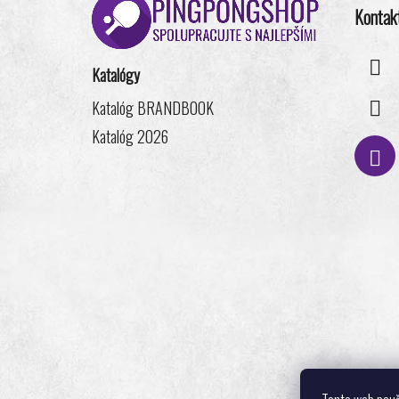
á
Kontak
p
ä
t
Katalógy
i
Katalóg BRANDBOOK
e
Katalóg 2026