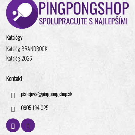
á
i
e
e
p
p
ä
r
t
v
i
k
Katalógy
e
y
v
Katalóg BRANDBOOK
ý
Katalóg 2026
p
i
s
Kontakt
u
pistejova
@
pingpongshop.sk
0905 194 025