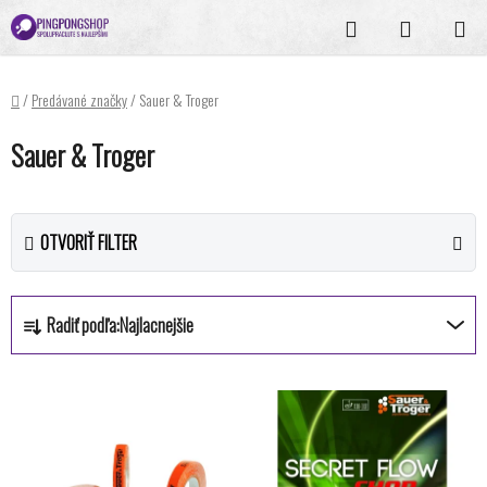
Prejsť
Hľadať
NÁKUPN
na
KOŠÍK
obsah
Domov
/
Predávané značky
/
Sauer & Troger
Sauer & Troger
OTVORIŤ FILTER
R
Radiť podľa:
Najlacnejšie
a
d
V
e
ý
n
p
i
i
e