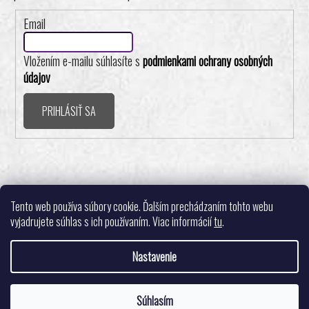
Email
Vložením e-mailu súhlasíte s
podmienkami ochrany osobných
údajov
PRIHLÁSIŤ SA
Realizovalo štúdio ADATELIER
Tento web používa súbory cookie. Ďalším prechádzaním tohto webu
vyjadrujete súhlas s ich používaním. Viac informácií
tu
.
Nastavenie
Vytvoril Shoptet
Súhlasím
Copyright 2026
Pingpongshop.sk - Športové potreby
. Všetky práva