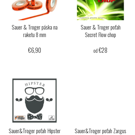
s
p
p
r
r
o
o
Sauer & Troger páska na
Sauer & Troger poťah
d
raketu 8 mm
Secret Flow chop
d
u
u
k
€6,90
€28
k
od
t
t
o
o
v
v
Sauer&Troger poťah Hipster
Sauer&Troger poťah Zargus