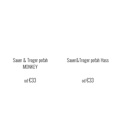
Sauer & Troger poťah
Sauer&Troger poťah Hass
MONKEY
€33
€33
od
od