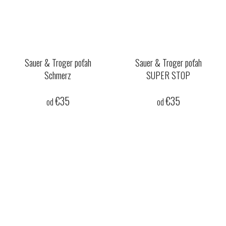
Sauer & Troger poťah
Sauer & Troger poťah
Schmerz
SUPER STOP
€35
€35
od
od