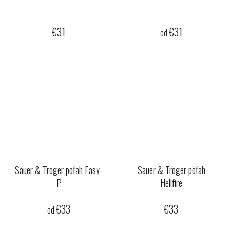
€31
€31
od
Sauer & Troger poťah Easy-
Sauer & Troger poťah
P
Hellfire
€33
€33
od