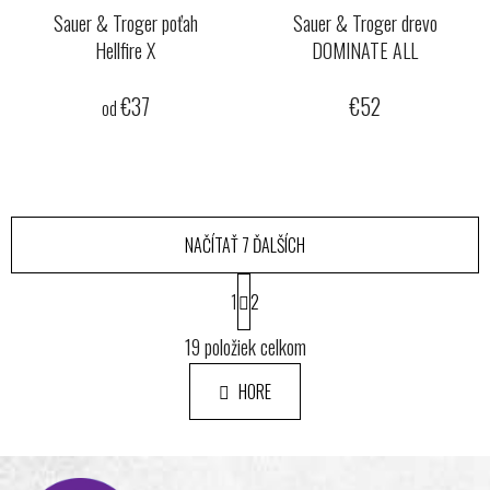
Sauer & Troger poťah
Sauer & Troger drevo
Hellfire X
DOMINATE ALL
€37
€52
od
NAČÍTAŤ 7 ĎALŠÍCH
S
1
t
2
r
O
á
19
položiek celkom
v
n
l
k
HORE
á
o
d
v
a
a
Z
n
c
i