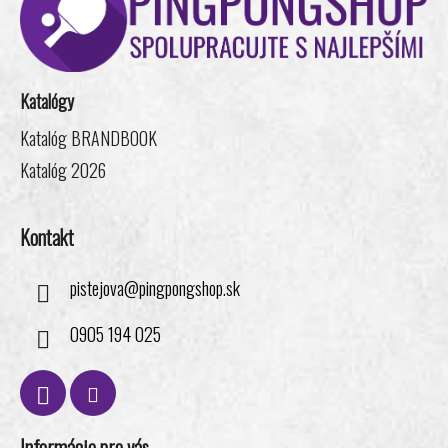
e
p
p
ä
r
t
v
i
k
Katalógy
e
y
v
Katalóg BRANDBOOK
ý
Katalóg 2026
p
i
s
Kontakt
u
pistejova
@
pingpongshop.sk
0905 194 025
Informácie pre vás