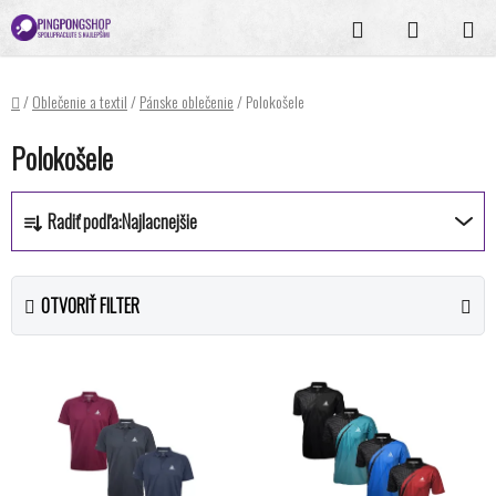
Prejsť
Hľadať
NÁKUPN
na
KOŠÍK
obsah
Domov
/
Oblečenie a textil
/
Pánske oblečenie
/
Polokošele
Polokošele
R
Radiť podľa:
Najlacnejšie
a
d
e
OTVORIŤ FILTER
n
i
V
e
ý
p
p
r
i
o
s
d