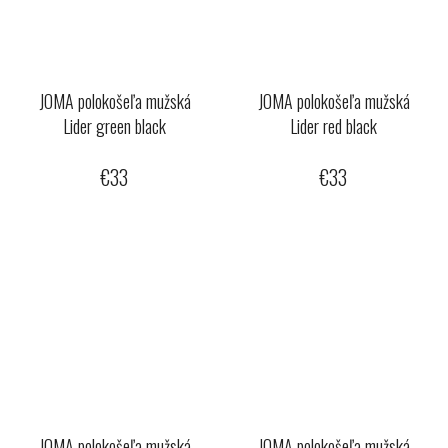
JOMA polokošeľa mužská
JOMA polokošeľa mužská
Lider green black
Lider red black
€33
€33
JOMA polokošeľa mužská
JOMA polokošeľa mužská