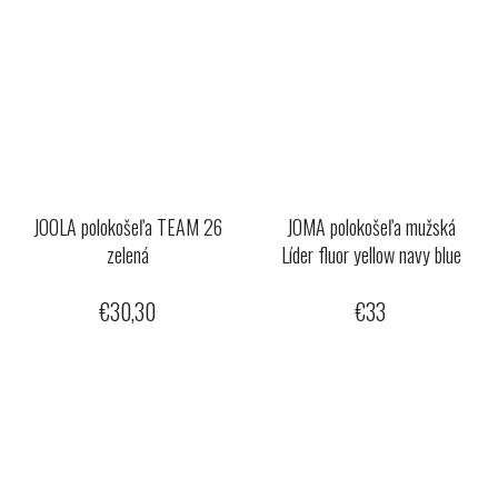
JOOLA polokošeľa TEAM 26
JOMA polokošeľa mužská
zelená
Líder fluor yellow navy blue
€30,30
€33