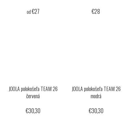
€27
€28
od
JOOLA polokošeľa TEAM 26
JOOLA polokošeľa TEAM 26
červená
modrá
€30,30
€30,30