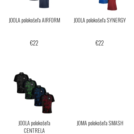
p
u
r
k
o
JOOLA polokošeľa AIRFORM
JOOLA polokošeľa SYNERGY
t
d
o
u
v
€22
€22
k
t
o
v
JOOLA polokošeľa
JOMA polokošeľa SMASH
CENTRELA