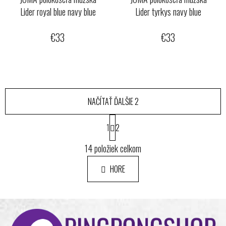
Lider royal blue navy blue
Lider tyrkys navy blue
€33
€33
NAČÍTAŤ ĎALŠIE 2
S
1
t
2
r
O
á
14
položiek celkom
v
n
l
k
HORE
á
o
d
v
a
a
Z
n
c
i
á
i
e