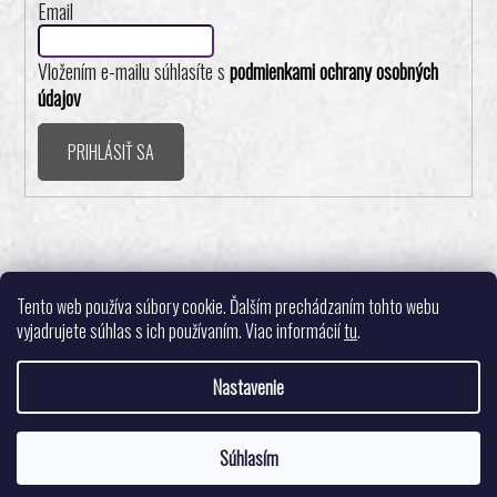
Email
Vložením e-mailu súhlasíte s
podmienkami ochrany osobných
údajov
PRIHLÁSIŤ SA
Realizovalo štúdio ADATELIER
Tento web používa súbory cookie. Ďalším prechádzaním tohto webu
vyjadrujete súhlas s ich používaním. Viac informácií
tu
.
Nastavenie
Vytvoril Shoptet
Súhlasím
Copyright 2026
Pingpongshop.sk - Športové potreby
. Všetky práva
Tešíme sa na Vašu objednávku. 🙂
vyhradené.