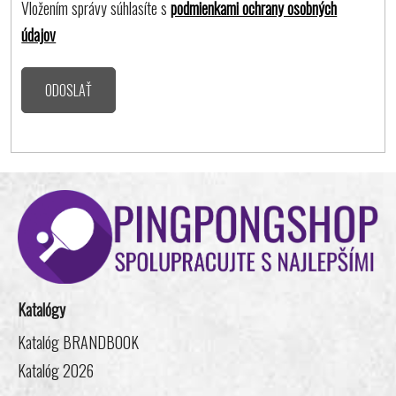
Vložením správy súhlasíte s
podmienkami ochrany osobných
údajov
ODOSLAŤ
Z
á
p
ä
t
i
Katalógy
e
Katalóg BRANDBOOK
Katalóg 2026