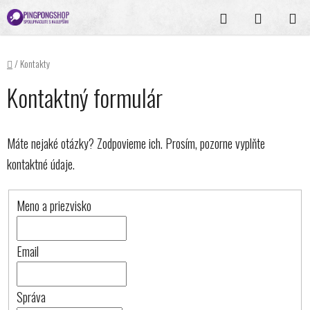
Prejsť
Hľadať
NÁKUPN
na
KOŠÍK
obsah
Domov
/
Kontakty
Kontaktný formulár
Máte nejaké otázky? Zodpovieme ich. Prosím, pozorne vyplňte
kontaktné údaje.
Meno a priezvisko
Email
Správa