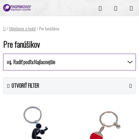
Prejsť
Hľadať
NÁKUPN
na
KOŠÍK
obsah
Domov
/
Oblečenie a textil
/
Pre fanúšikov
Pre fanúšikov
R
Radiť podľa:
Najlacnejšie
a
d
e
OTVORIŤ FILTER
n
i
V
e
ý
p
p
r
i
o
s
d