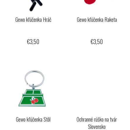
p
u
r
k
o
Gewo kľúčenka Hráč
Gewo kľúčenka Raketa
t
d
o
u
v
€3,50
€3,50
k
t
o
v
Gewo kľúčenka Stôl
Ochranné rúško na tvár
Slovensko