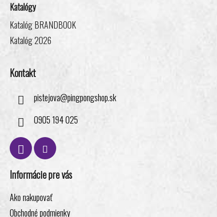
i
Katalógy
p
e
r
Katalóg BRANDBOOK
v
k
Katalóg 2026
y
v
Kontakt
ý
p
i
pistejova
@
pingpongshop.sk
s
u
0905 194 025
Informácie pre vás
Ako nakupovať
Obchodné podmienky