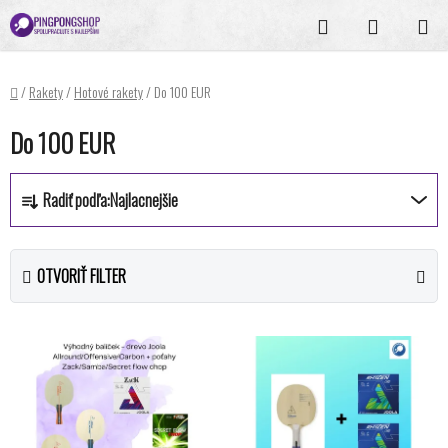
Prejsť
Hľadať
NÁKUPN
na
KOŠÍK
obsah
Domov
/
Rakety
/
Hotové rakety
/
Do 100 EUR
Do 100 EUR
R
Radiť podľa:
Najlacnejšie
a
d
e
OTVORIŤ FILTER
n
i
V
e
ý
p
p
r
i
o
s
d