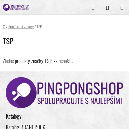
Prejsť
Hľadať
NÁKUPN
na
KOŠÍK
obsah
Domov
/
Predávané značky
/
TSP
TSP
Žiadne produkty značky
TSP
sa nenašli...
Z
á
p
ä
t
i
Katalógy
e
Katalóg BRANDBOOK