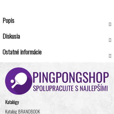
Popis
Diskusia
Ostatné informácie
Z
á
p
ä
t
i
Katalógy
e
Katalóg BRANDBOOK