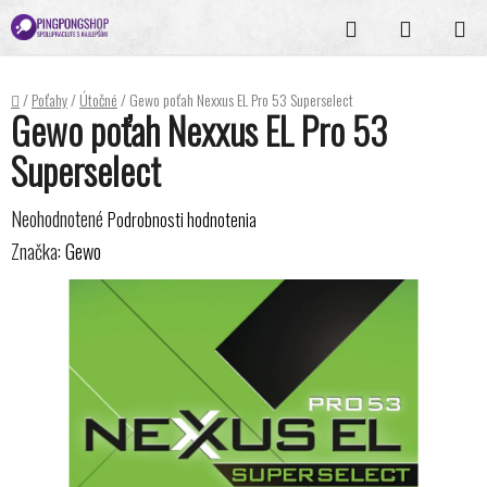
Prejsť
Hľadať
NÁKUPN
na
KOŠÍK
obsah
Domov
/
Poťahy
/
Útočné
/
Gewo poťah Nexxus EL Pro 53 Superselect
Gewo poťah Nexxus EL Pro 53
Superselect
Priemerné
Neohodnotené
Podrobnosti hodnotenia
hodnotenie
Značka:
Gewo
produktu
je
0,0
z
5
hviezdičiek.