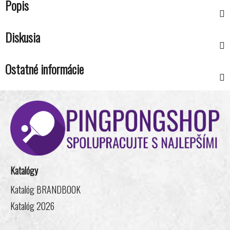
Popis
Diskusia
Ostatné informácie
Z
á
p
ä
t
i
Katalógy
e
Katalóg BRANDBOOK
Katalóg 2026