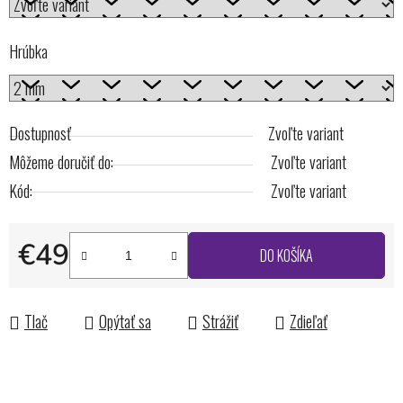
Hrúbka
Dostupnosť
Zvoľte variant
Môžeme doručiť do:
Zvoľte variant
Kód:
Zvoľte variant
€49
DO KOŠÍKA
Jednotková cena:
Tlač
Opýtať sa
Strážiť
Zdieľať