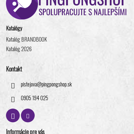
p
ä
t
i
Katalógy
e
Katalóg BRANDBOOK
Katalóg 2026
Kontakt
pistejova
@
pingpongshop.sk
0905 194 025
Informácie pre vás