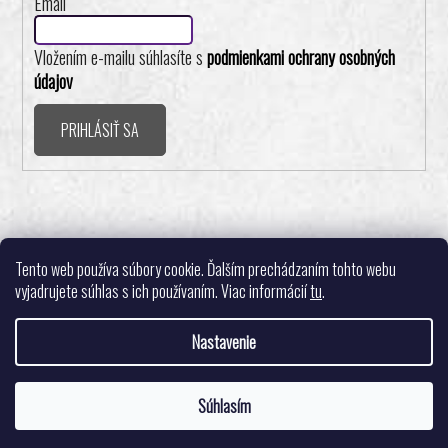
Email
Vložením e-mailu súhlasíte s
podmienkami ochrany osobných
údajov
PRIHLÁSIŤ SA
Realizovalo štúdio ADATELIER
Tento web používa súbory cookie. Ďalším prechádzaním tohto webu
vyjadrujete súhlas s ich používaním. Viac informácií
tu
.
Nastavenie
Vytvoril Shoptet
Súhlasím
Copyright 2026
Pingpongshop.sk - Športové potreby
. Všetky práva
Tešíme sa na Vašu objednávku. 🙂
vyhradené.