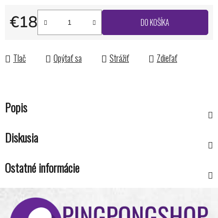
€18
DO KOŠÍKA
Jednotková cena:
Tlač
Opýtať sa
Strážiť
Zdieľať
Popis
Diskusia
Ostatné informácie
Z
á