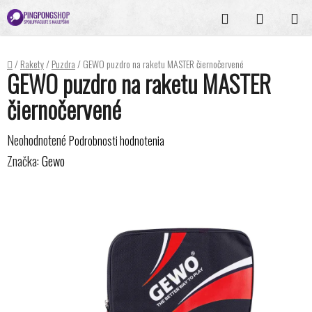
Prejsť
Hľadať
NÁKUPN
na
KOŠÍK
obsah
Domov
/
Rakety
/
Puzdra
/
GEWO puzdro na raketu MASTER čiernočervené
GEWO puzdro na raketu MASTER
čiernočervené
Priemerné
Neohodnotené
Podrobnosti hodnotenia
hodnotenie
Značka:
Gewo
produktu
je
0,0
z
5
hviezdičiek.