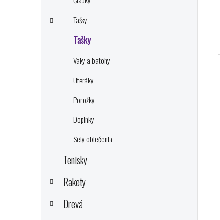
Čiapky
e
l
Tašky
Tašky
Vaky a batohy
Uteráky
Ponožky
Doplnky
Sety oblečenia
Tenisky
Rakety
Drevá