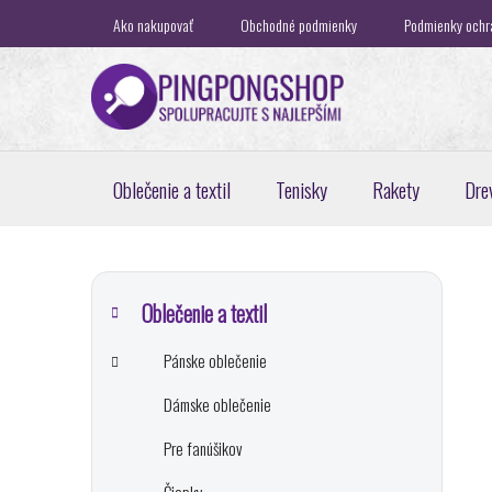
Prejsť
Ako nakupovať
Obchodné podmienky
Podmienky ochr
na
obsah
Oblečenie a textil
Tenisky
Rakety
Dre
B
K
Preskočiť
a
o
kategórie
Oblečenie a textil
t
č
e
Pánske oblečenie
n
g
ý
ó
Dámske oblečenie
p
r
i
a
Pre fanúšikov
e
n