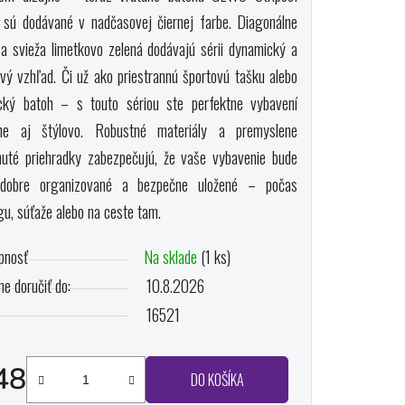
 sú dodávané v nadčasovej čiernej farbe. Diagonálne
a svieža limetkovo zelená dodávajú sérii dynamický a
vý vzhľad. Či už ako priestrannú športovú tašku alebo
ičiek.
ický batoh – s touto sériou ste perfektne vybavení
ne aj štýlovo. Robustné materiály a premyslene
nuté priehradky zabezpečujú, že vaše vybavenie bude
dobre organizované a bezpečne uložené – počas
gu, súťaže alebo na ceste tam.
pnosť
Na sklade
(1 ks)
e doručiť do:
10.8.2026
16521
48
DO KOŠÍKA