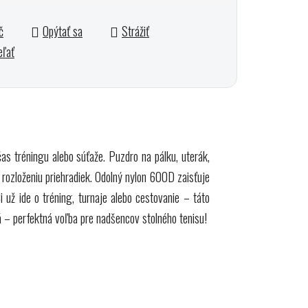
otková cena:
č
Opýtať sa
Strážiť
eľať
as tréningu alebo súťaže. Puzdro na pálku, uterák,
rozloženiu priehradiek. Odolný nylon 600D zaisťuje
i už ide o tréning, turnaje alebo cestovanie – táto
á – perfektná voľba pre nadšencov stolného tenisu!