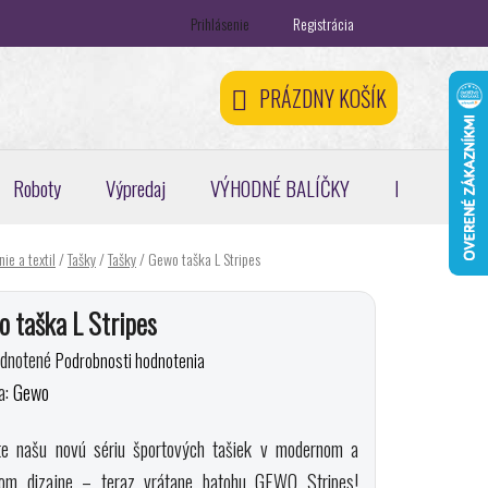
Prihlásenie
Registrácia
ontakty
Registračná zľava 5 %
Odstúpenie od zmluvy
PRÁZDNY KOŠÍK
NÁKUPNÝ
KOŠÍK
Roboty
Výpredaj
VÝHODNÉ BALÍČKY
Pickleball, pa
ie a textil
/
Tašky
/
Tašky
/
Gewo taška L Stripes
 taška L Stripes
erné
dnotené
Podrobnosti hodnotenia
enie
a:
Gewo
tu
te našu novú sériu športových tašiek v modernom a
vom dizajne – teraz vrátane batohu GEWO Stripes!