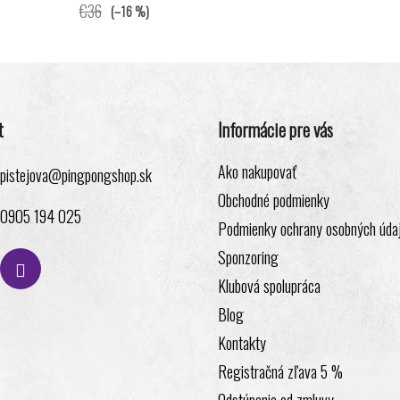
€36
(–16 %)
t
Informácie pre vás
Ako nakupovať
pistejova
@
pingpongshop.sk
Obchodné podmienky
0905 194 025
Podmienky ochrany osobných úda
Sponzoring
Klubová spolupráca
Blog
Kontakty
Registračná zľava 5 %