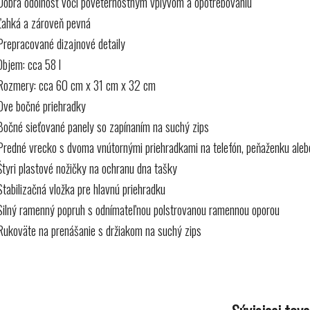
Dobrá odolnosť voči poveternostným vplyvom a opotrebovaniu
Ľahká a zároveň pevná
Prepracované dizajnové detaily
Objem: cca 58 l
Rozmery: cca 60 cm x 31 cm x 32 cm
Dve bočné priehradky
Bočné sieťované panely so zapínaním na suchý zips
Predné vrecko s dvoma vnútornými priehradkami na telefón, peňaženku aleb
Štyri plastové nožičky na ochranu dna tašky
Stabilizačná vložka pre hlavnú priehradku
Silný ramenný popruh s odnímateľnou polstrovanou ramennou oporou
Rukoväte na prenášanie s držiakom na suchý zips