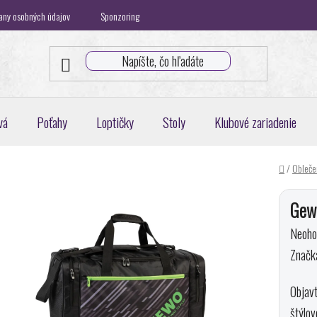
any osobných údajov
Sponzoring
Klubová spolupráca
Blog
K
vá
Poťahy
Loptičky
Stoly
Klubové zariadenie
Domov
/
Oblečen
Gewo
Priem
Neoho
hodnot
Značk
produk
Objav
je
štýlo