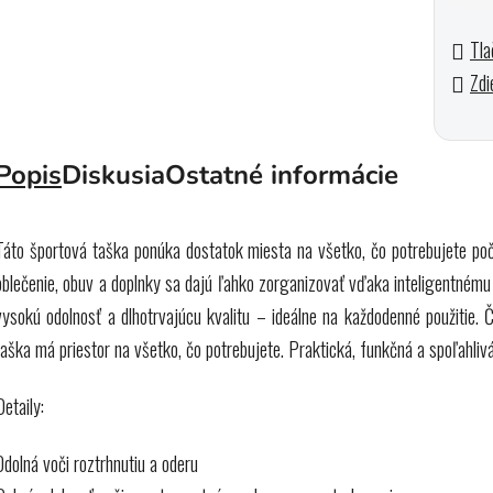
Jedn
Tla
Zdi
Popis
Diskusia
Ostatné informácie
Táto športová taška ponúka dostatok miesta na všetko, čo potrebujete poč
oblečenie, obuv a doplnky sa dajú ľahko zorganizovať vďaka inteligentnému 
vysokú odolnosť a dlhotrvajúcu kvalitu – ideálne na každodenné použitie. Č
taška má priestor na všetko, čo potrebujete. Praktická, funkčná a spoľahliv
Detaily:
Odolná voči roztrhnutiu a oderu