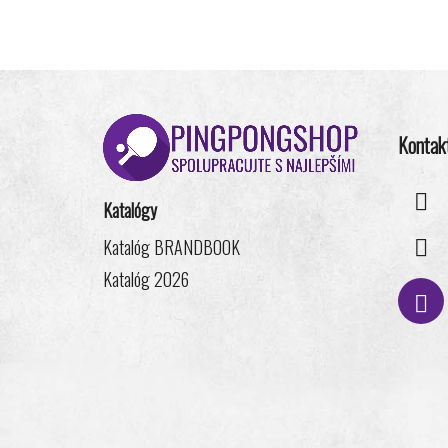
Z
á
Kontak
p
ä
t
Katalógy
i
Katalóg BRANDBOOK
e
Katalóg 2026