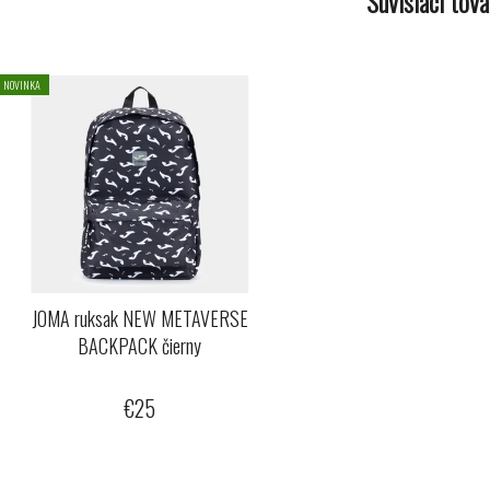
Súvisiaci tova
NOVINKA
JOMA ruksak NEW METAVERSE
BACKPACK čierny
€25