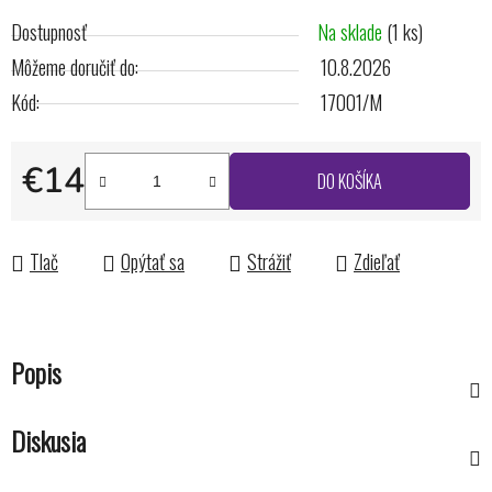
Dostupnosť
Na sklade
(1 ks)
Môžeme doručiť do:
10.8.2026
Kód:
17001/M
€14
DO KOŠÍKA
Jednotková cena:
Tlač
Opýtať sa
Strážiť
Zdieľať
Popis
Diskusia