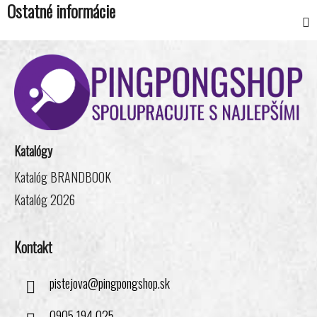
Ostatné informácie
Z
á
p
ä
t
i
Katalógy
e
Katalóg BRANDBOOK
Katalóg 2026
Kontakt
pistejova
@
pingpongshop.sk
0905 194 025