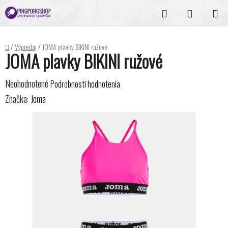
Prejsť
Hľadať
NÁKUPN
na
KOŠÍK
obsah
Domov
/
Výpredaj
/
JOMA plavky BIKINI ružové
JOMA plavky BIKINI ružové
Priemerné
Neohodnotené
Podrobnosti hodnotenia
hodnotenie
Značka:
Joma
produktu
je
0,0
z
5
hviezdičiek.