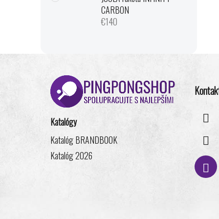
CARBON
€140
Z
á
Kontak
p
ä
t
Katalógy
i
Katalóg BRANDBOOK
e
Katalóg 2026