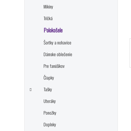
e
n
Mikiny
e
l
Tričká
Polokošele
Šortky a nohavice
Dámske oblečenie
Pre fanúšikov
Čiapky
Tašky
Uteráky
Ponožky
Doplnky