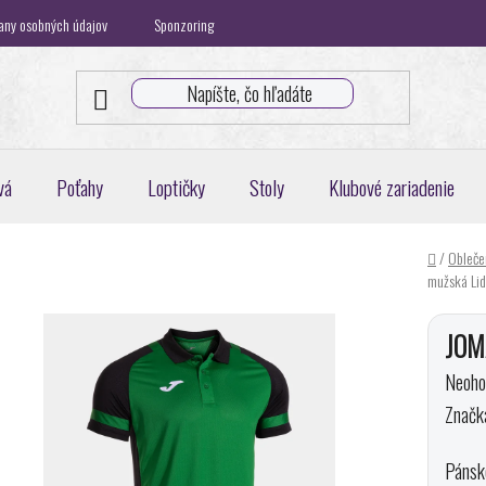
any osobných údajov
Sponzoring
Klubová spolupráca
Blog
K
vá
Poťahy
Loptičky
Stoly
Klubové zariadenie
Domov
/
Oblečen
mužská Lid
JOMA
Priem
Neoho
hodnot
Značk
produk
Pánske
je