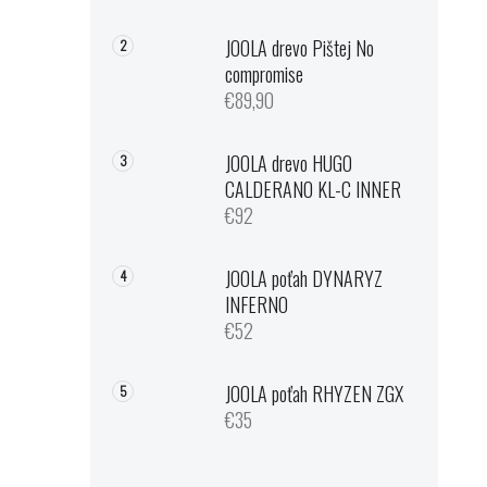
JOOLA drevo Pištej No
compromise
€89,90
JOOLA drevo HUGO
CALDERANO KL-C INNER
€92
JOOLA poťah DYNARYZ
INFERNO
€52
JOOLA poťah RHYZEN ZGX
€35