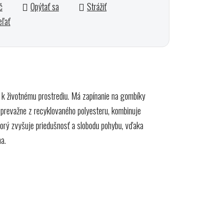
č
Opýtať sa
Strážiť
eľať
é k životnému prostrediu. Má zapínanie na gombíky
á prevažne z recyklovaného polyesteru, kombinuje
torý zvyšuje priedušnosť a slobodu pohybu, vďaka
ma.