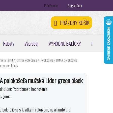
Prihlásenie
Registrácia
ontakty
Registračná zľava 5 %
Odstúpenie od zmluvy
PRÁZDNY KOŠÍK
NÁKUPNÝ
KOŠÍK
Roboty
Výpredaj
VÝHODNÉ BALÍČKY
Pickleball, pa
ie a textil
/
Pánske oblečenie
/
Polokošele
/
JOMA polokošeľa
er green black
 polokošeľa mužská Lider green black
erné
dnotené
Podrobnosti hodnotenia
enie
a:
Joma
tu
 polo tričko s krátkym rukávom, navrhnuté pre