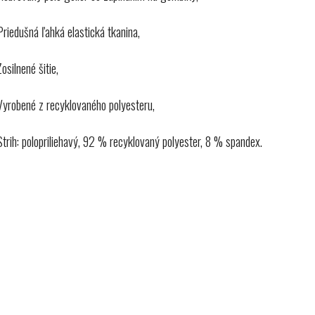
Priedušná ľahká elastická tkanina,
Zosilnené šitie,
Vyrobené z recyklovaného polyesteru,
Strih: polopriliehavý, 92 % recyklovaný polyester, 8 % spandex.