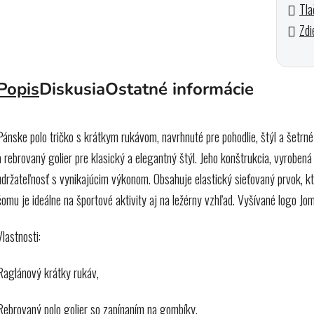
Tla
Zdi
Popis
Diskusia
Ostatné informácie
Pánske polo tričko s krátkym rukávom, navrhnuté pre pohodlie, štýl a šetrn
a rebrovaný golier pre klasický a elegantný štýl. Jeho konštrukcia, vyroben
udržateľnosť s vynikajúcim výkonom. Obsahuje elastický sieťovaný prvok, k
čomu je ideálne na športové aktivity aj na ležérny vzhľad. Vyšívané logo Jo
Vlastnosti:
R
aglánový krátky rukáv,
Rebrovaný polo golier so zapínaním na gombíky,