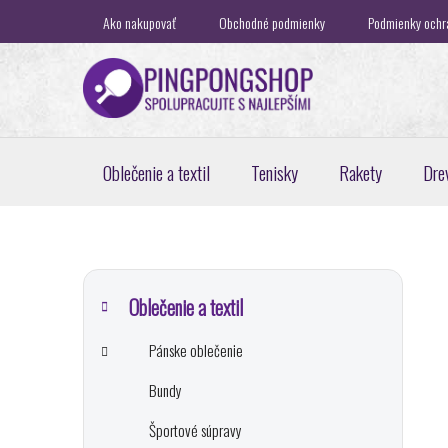
Prejsť
Ako nakupovať
Obchodné podmienky
Podmienky ochr
na
obsah
Oblečenie a textil
Tenisky
Rakety
Dre
B
K
Preskočiť
a
o
kategórie
Oblečenie a textil
t
č
e
Pánske oblečenie
n
g
ý
ó
Bundy
p
r
i
a
Športové súpravy