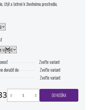
ie, štýl a šetrné k životnému prostrediu.
ičiek.
sť
pnosť
Zvoľte variant
e doručiť do:
Zvoľte variant
Zvoľte variant
33
DO KOŠÍKA
otková cena: