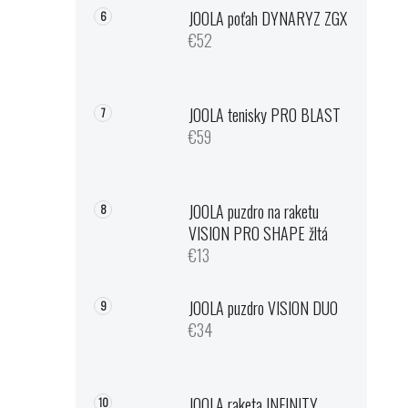
JOOLA poťah DYNARYZ ZGX
€52
JOOLA tenisky PRO BLAST
€59
JOOLA puzdro na raketu
VISION PRO SHAPE žltá
€13
JOOLA puzdro VISION DUO
€34
JOOLA raketa INFINITY