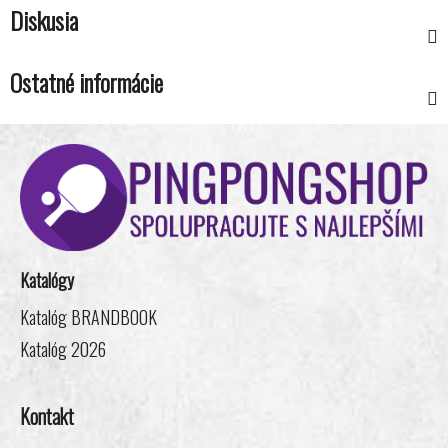
Diskusia
Ostatné informácie
Z
á
p
ä
t
i
Katalógy
e
Katalóg BRANDBOOK
Katalóg 2026
Kontakt