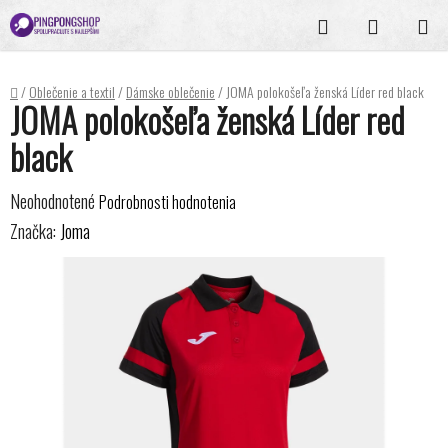
Prejsť
Hľadať
NÁKUPN
na
KOŠÍK
obsah
Domov
/
Oblečenie a textil
/
Dámske oblečenie
/
JOMA polokošeľa ženská Líder red black
JOMA polokošeľa ženská Líder red
black
Priemerné
Neohodnotené
Podrobnosti hodnotenia
hodnotenie
Značka:
Joma
produktu
je
0,0
z
5
hviezdičiek.