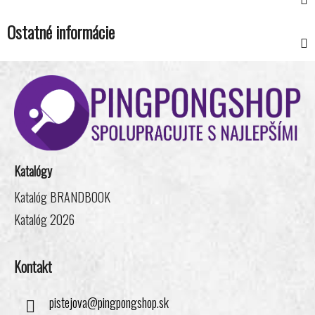
Ostatné informácie
Z
á
p
ä
t
i
Katalógy
e
Katalóg BRANDBOOK
Katalóg 2026
Kontakt
pistejova
@
pingpongshop.sk