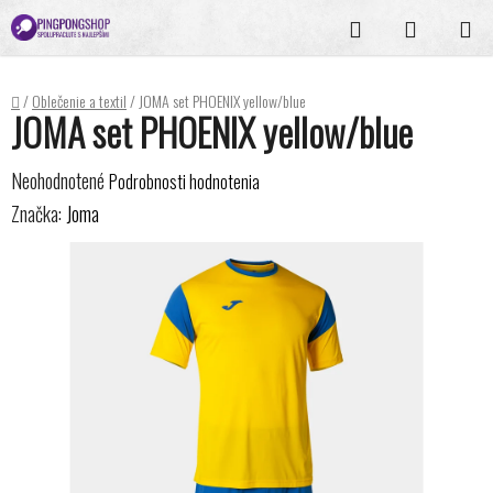
Prejsť
Hľadať
NÁKUPN
na
KOŠÍK
obsah
Domov
/
Oblečenie a textil
/
JOMA set PHOENIX yellow/blue
JOMA set PHOENIX yellow/blue
Priemerné
Neohodnotené
Podrobnosti hodnotenia
hodnotenie
Značka:
Joma
produktu
je
0,0
z
5
hviezdičiek.