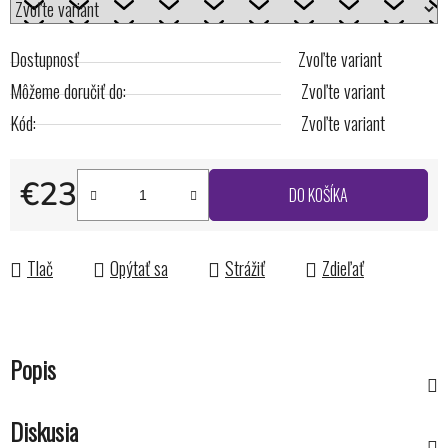
Dostupnosť
Zvoľte variant
Môžeme doručiť do:
Zvoľte variant
Kód:
Zvoľte variant
€23
DO KOŠÍKA
Jednotková cena:
Tlač
Opýtať sa
Strážiť
Zdieľať
Popis
Diskusia