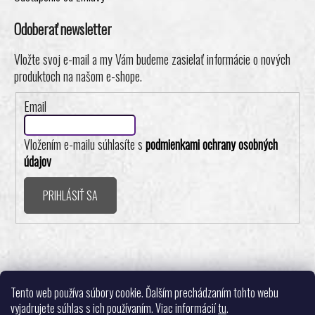
Odoberať newsletter
Vložte svoj e-mail a my Vám budeme zasielať informácie o nových
produktoch na našom e-shope.
Email
Vložením e-mailu súhlasíte s
podmienkami ochrany osobných
údajov
PRIHLÁSIŤ SA
Realizovalo štúdio ADATELIER
Tento web používa súbory cookie. Ďalším prechádzaním tohto webu
vyjadrujete súhlas s ich používaním. Viac informácií
tu
.