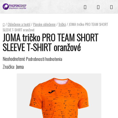
Prejsť
Hľadať
NÁKUPN
na
KOŠÍK
obsah
Domov
/
Oblečenie a textil
/
Pánske oblečenie
/
Tričká
/
JOMA tričko PRO TEAM SHORT
SLEEVE T-SHIRT oranžové
JOMA tričko PRO TEAM SHORT
SLEEVE T-SHIRT oranžové
Priemerné
Neohodnotené
Podrobnosti hodnotenia
hodnotenie
Značka:
Joma
produktu
je
0,0
z
5
hviezdičiek.