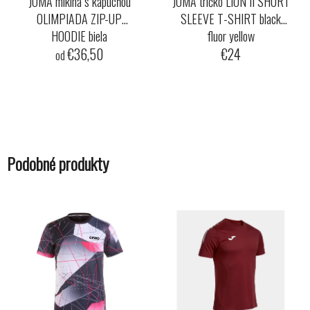
JOMA mikina s kapucňou
JOMA tričko LION II SHORT
OLIMPIADA ZIP-UP
SLEEVE T-SHIRT black
HOODIE biela
fluor yellow
€36,50
€24
od
Podobné produkty