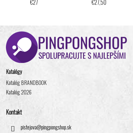
€27
€27,50
Z
á
p
ä
t
i
Katalógy
e
Katalóg BRANDBOOK
Katalóg 2026
Kontakt
pistejova
@
pingpongshop.sk