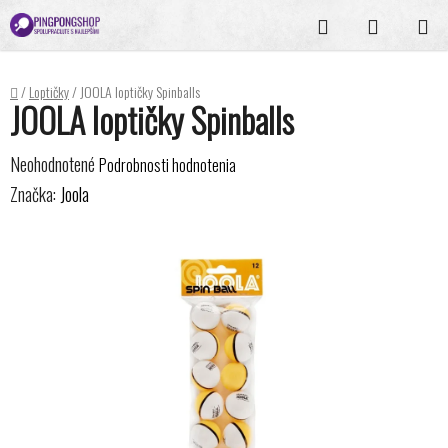
Prejsť
Hľadať
NÁKUPN
na
KOŠÍK
obsah
Domov
/
Loptičky
/
JOOLA loptičky Spinballs
JOOLA loptičky Spinballs
Priemerné
Neohodnotené
Podrobnosti hodnotenia
hodnotenie
Značka:
Joola
produktu
je
0,0
z
5
hviezdičiek.