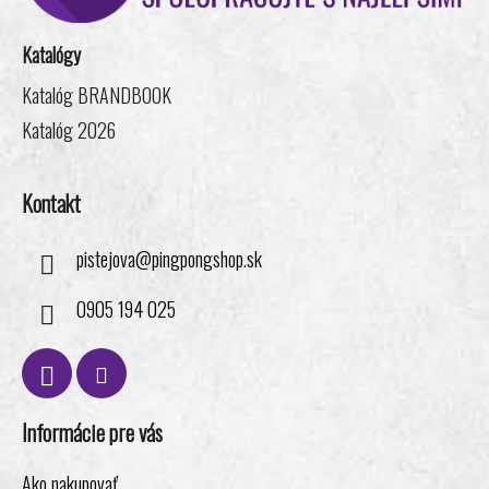
t
i
Katalógy
e
Katalóg BRANDBOOK
Katalóg 2026
Kontakt
pistejova
@
pingpongshop.sk
0905 194 025
Informácie pre vás
Ako nakupovať