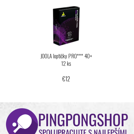
JOOLA loptičky PRO*** 40+
12 ks
€12
Z
á
p
ä