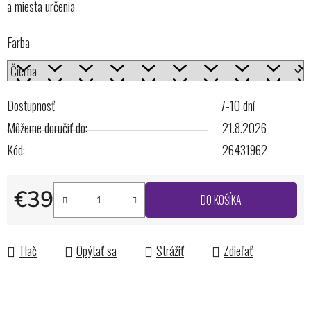
a miesta určenia
Farba
Dostupnosť
7-10 dní
Môžeme doručiť do:
21.8.2026
Kód:
26431962
€39
DO KOŠÍKA
Jednotková cena:
Tlač
Opýtať sa
Strážiť
Zdieľať