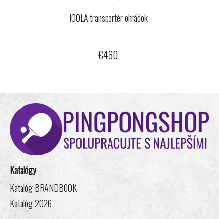
JOOLA transportér ohrádok
€460
Z
á
p
ä
t
i
Katalógy
e
Katalóg BRANDBOOK
Katalóg 2026