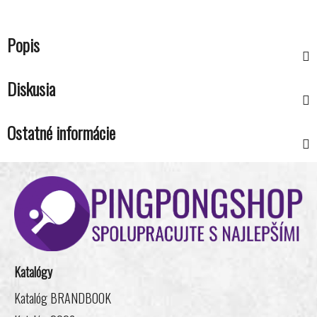
Popis
Diskusia
Ostatné informácie
Z
á
p
ä
t
i
Katalógy
e
Katalóg BRANDBOOK