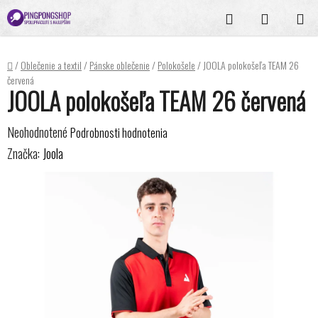
Prejsť
Hľadať
NÁKUPN
na
KOŠÍK
obsah
Domov
/
Oblečenie a textil
/
Pánske oblečenie
/
Polokošele
/
JOOLA polokošeľa TEAM 26
červená
JOOLA polokošeľa TEAM 26 červená
Priemerné
Neohodnotené
Podrobnosti hodnotenia
hodnotenie
Značka:
Joola
produktu
je
0,0
z
5
hviezdičiek.