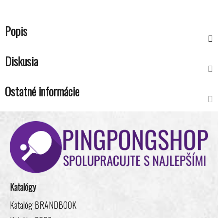
Popis
Diskusia
Ostatné informácie
Z
á
p
ä
t
i
Katalógy
e
Katalóg BRANDBOOK