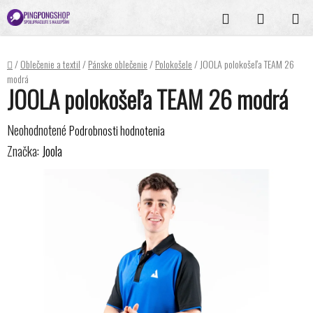
Prejsť
Hľadať
NÁKUPN
na
KOŠÍK
obsah
Domov
/
Oblečenie a textil
/
Pánske oblečenie
/
Polokošele
/
JOOLA polokošeľa TEAM 26
modrá
JOOLA polokošeľa TEAM 26 modrá
Priemerné
Neohodnotené
Podrobnosti hodnotenia
hodnotenie
Značka:
Joola
produktu
je
0,0
z
5
hviezdičiek.