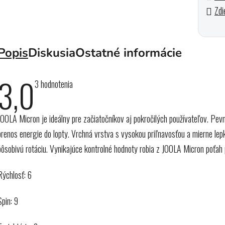
Zdi
Popis
Diskusia
Ostatné informácie
3,0
Priemerné
3 hodnotenia
hodnotenie
produktu
je
OOLA Micron je ideálny pre začiatočníkov aj pokročilých používateľov. Pevn
3,0
z
prenos energie do lopty. Vrchná vrstva s vysokou priľnavosťou a mierne lep
5
hviezdičiek.
pôsobivú rotáciu. Vynikajúce kontrolné hodnoty robia z JOOLA Micron poťah 
Rýchlosť: 6
Spin: 9