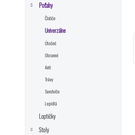
e
Poťahy
l
Čističe
Univerzálne
Útočné
Obranné
Anti
Trávy
Sendviče
Lepidlá
Loptičky
Stoly