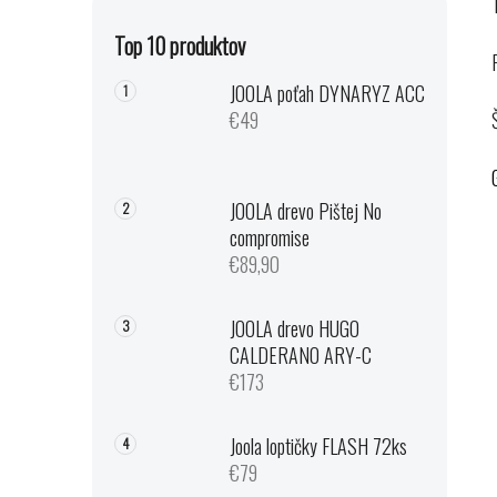
Top 10 produktov
JOOLA poťah DYNARYZ ACC
€49
JOOLA drevo Pištej No
compromise
€89,90
JOOLA drevo HUGO
CALDERANO ARY-C
€173
Joola loptičky FLASH 72ks
€79