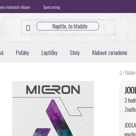
any osobných údajov
Sponzoring
Klubová spolupráca
Blog
K
vá
Poťahy
Loptičky
Stoly
Klubové zariadenie
Domov
/
Poťahy
JOO
Priem
3 hodn
hodnot
Značk
produk
JOOLA 
je
použív