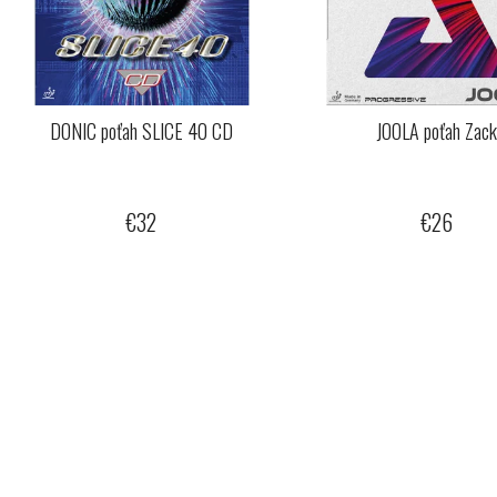
DONIC poťah SLICE 40 CD
JOOLA poťah Zac
€32
€26