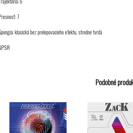
Trajektória: 6
Presnosť: 7
Špongia: klasická bez prelepovacieho efektu, stredne tvrdá
GPSR
Podobné produ