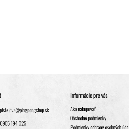
t
Informácie pre vás
Ako nakupovať
pistejova
@
pingpongshop.sk
Obchodné podmienky
0905 194 025
Podmienky ochrany osobných úda