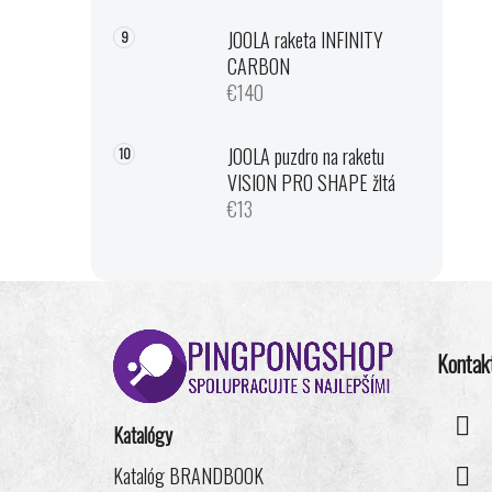
JOOLA raketa INFINITY
CARBON
€140
JOOLA puzdro na raketu
VISION PRO SHAPE žltá
€13
Z
á
Kontak
p
ä
t
Katalógy
i
Katalóg BRANDBOOK
e