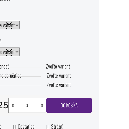
ičiek.
a
pnosť
Zvoľte variant
e doručiť do:
Zvoľte variant
Zvoľte variant
25
DO KOŠÍKA
otková cena:
č
Opýtať sa
Strážiť