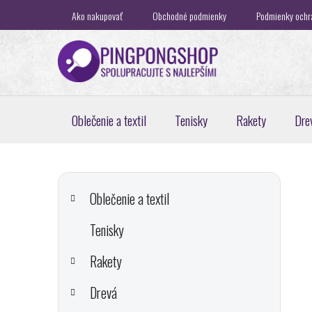
Prejsť
Ako nakupovať
Obchodné podmienky
Podmienky ochr
na
obsah
Oblečenie a textil
Tenisky
Rakety
Dre
B
K
Preskočiť
a
o
kategórie
Oblečenie a textil
t
č
e
Tenisky
n
g
ý
ó
Rakety
p
r
i
a
Drevá
e
n