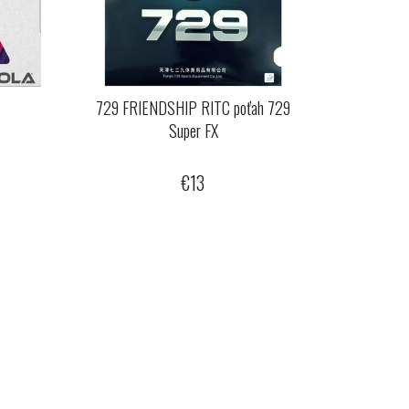
k
729 FRIENDSHIP RITC poťah 729
Super FX
€13