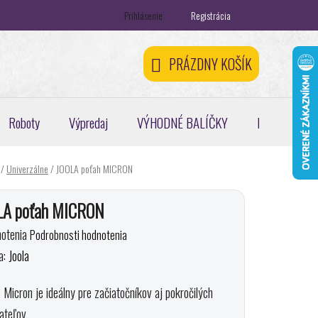
Prihlásenie
Registrácia
ontakty
Registračná zľava 5 %
Odstúpenie od zmluvy
PRÁZDNY KOŠÍK
NÁKUPNÝ
KOŠÍK
Roboty
Výpredaj
VÝHODNÉ BALÍČKY
Pickleball, pa
/
Univerzálne
/
JOOLA poťah MICRON
LA poťah MICRON
erné
otenia
Podrobnosti hodnotenia
enie
a:
Joola
tu
Micron je ideálny pre začiatočníkov aj pokročilých
ateľov.