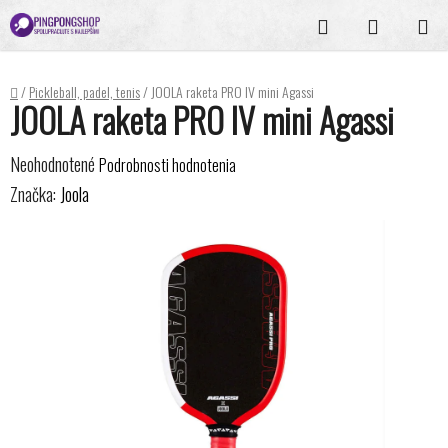
Prejsť
Hľadať
NÁKUPN
na
KOŠÍK
obsah
Domov
/
Pickleball, padel, tenis
/
JOOLA raketa PRO IV mini Agassi
JOOLA raketa PRO IV mini Agassi
Priemerné
Neohodnotené
Podrobnosti hodnotenia
hodnotenie
Značka:
Joola
produktu
je
0,0
z
5
hviezdičiek.