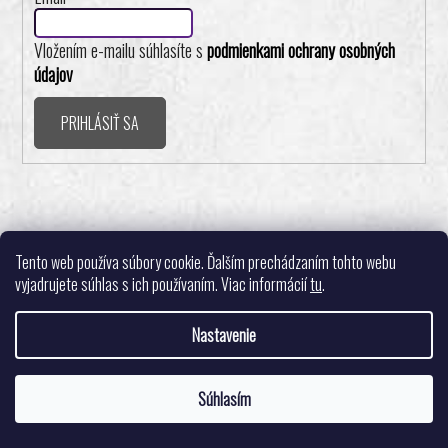
Vložením e-mailu súhlasíte s
podmienkami ochrany osobných
údajov
PRIHLÁSIŤ SA
Realizovalo štúdio ADATELIER
Tento web používa súbory cookie. Ďalším prechádzaním tohto webu
vyjadrujete súhlas s ich používaním. Viac informácií
tu
.
Nastavenie
Vytvoril Shoptet
Súhlasím
Copyright 2026
Pingpongshop.sk - Športové potreby
. Všetky práva
Tešíme sa na Vašu objednávku. 🙂
vyhradené.