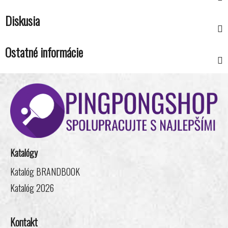
Diskusia
Ostatné informácie
Z
á
p
ä
t
i
Katalógy
e
Katalóg BRANDBOOK
Katalóg 2026
Kontakt