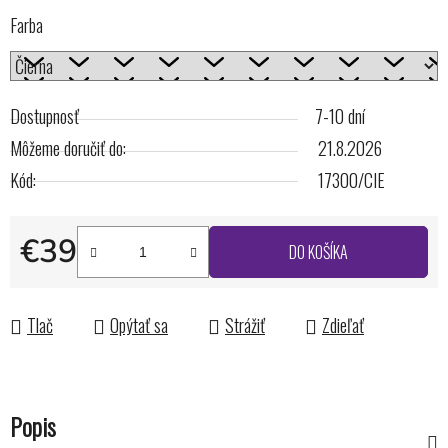
Farba
Dostupnosť
7-10 dní
Môžeme doručiť do:
21.8.2026
Kód:
17300/CIE
€39
DO KOŠÍKA
Jednotková cena:
Tlač
Opýtať sa
Strážiť
Zdieľať
Popis