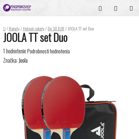
Prejsť
Hľadať
NÁKUPN
na
KOŠÍK
obsah
Domov
/
Rakety
/
Hotové rakety
/
Do 30 EUR
/
JOOLA TT set Duo
JOOLA TT set Duo
Priemerné
1 hodnotenie
Podrobnosti hodnotenia
hodnotenie
Značka:
Joola
produktu
je
5,0
z
5
hviezdičiek.