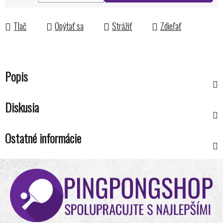
Jednotková cena:
Tlač
Opýtať sa
Strážiť
Zdieľať
Popis
Diskusia
Ostatné informácie
Z
á
p
ä
t