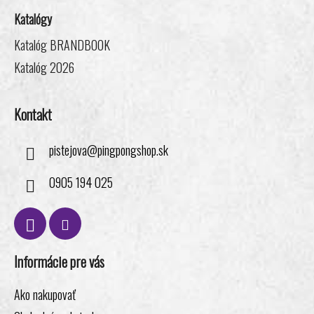
i
Katalógy
e
Katalóg BRANDBOOK
Katalóg 2026
Kontakt
pistejova
@
pingpongshop.sk
0905 194 025
Informácie pre vás
Ako nakupovať