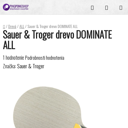
Prejsť
Hľadať
NÁKUPN
na
KOŠÍK
obsah
Domov
/
Drevá
/
ALL
/
Sauer & Troger drevo DOMINATE ALL
Sauer & Troger drevo DOMINATE
ALL
Priemerné
1 hodnotenie
Podrobnosti hodnotenia
hodnotenie
Značka:
Sauer & Troger
produktu
je
5,0
z
5
hviezdičiek.