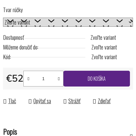
Tvar rúčky
Dostupnosť
Zvoľte variant
Môžeme doručiť do:
Zvoľte variant
Kód:
Zvoľte variant
€52
DO KOŠÍKA
Jednotková cena:
Tlač
Opýtať sa
Strážiť
Zdieľať
Popis