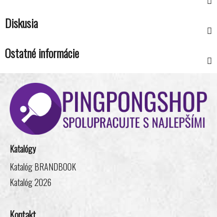
Diskusia
Ostatné informácie
Z
á
p
ä
t
i
Katalógy
e
Katalóg BRANDBOOK
Katalóg 2026
Kontakt