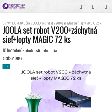
Prejsť
Hľadať
NÁKUPN
na
KOŠÍK
obsah
Domov
/
VÝHODNÉ BALÍČKY
/
JOOLA set robot V200+záchytná sieť+lopty MAGIC 72 ks
JOOLA set robot V200+záchytná
sieť+lopty MAGIC 72 ks
Priemerné
10 hodnotení
Podrobnosti hodnotenia
hodnotenie
Značka:
Joola
produktu
TIP
je
5,0
z
5
hviezdičiek.