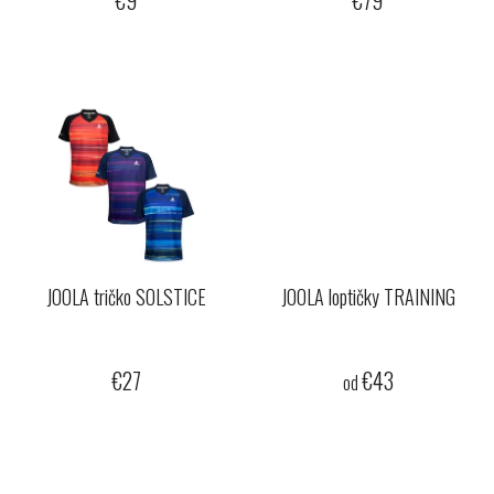
€9
€79
JOOLA tričko SOLSTICE
JOOLA loptičky TRAINING
€27
€43
od