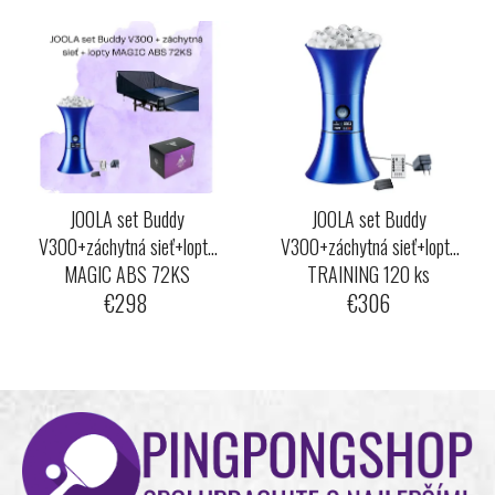
JOOLA set Buddy
JOOLA set Buddy
V300+záchytná sieť+lopty
V300+záchytná sieť+lopty
MAGIC ABS 72KS
TRAINING 120 ks
€298
€306
Z
á
p
ä