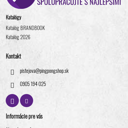
t
i
Katalógy
e
Katalóg BRANDBOOK
Katalóg 2026
Kontakt
pistejova
@
pingpongshop.sk
0905 194 025
Informácie pre vás