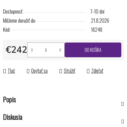
Dostupnosť
7-10 dní
Môžeme doručiť do:
21.8.2026
Kód:
16248
€242
DO KOŠÍKA
Jednotková cena:
Tlač
Opýtať sa
Strážiť
Zdieľať
Popis
Diskusia