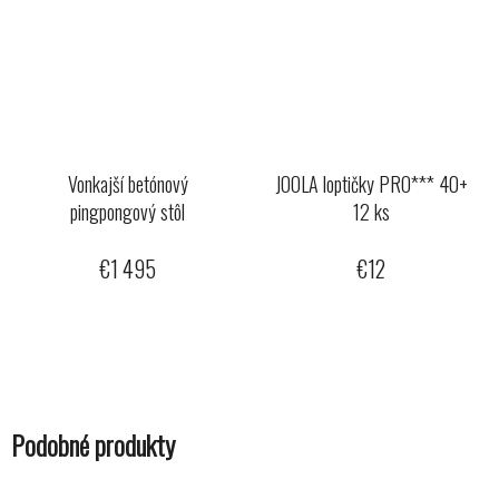
Vonkajší betónový
JOOLA loptičky PRO*** 40+
pingpongový stôl
12 ks
€1 495
€12
Podobné produkty