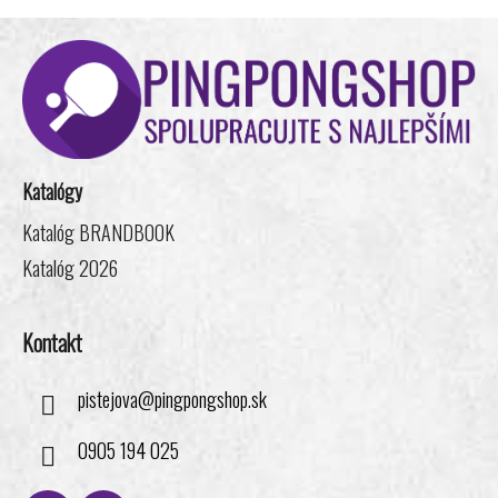
Z
á
p
ä
t
i
Katalógy
e
Katalóg BRANDBOOK
Katalóg 2026
Kontakt
pistejova
@
pingpongshop.sk
0905 194 025