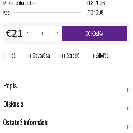
Môžeme doručiť do:
11.8.2026
Kód:
7194608
€21
DO KOŠÍKA
Jednotková cena:
Tlač
Opýtať sa
Strážiť
Zdieľať
Popis
Diskusia
Ostatné informácie