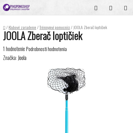
Prejsť
Hľadať
NÁKUPN
na
KOŠÍK
obsah
Domov
/
Klubové zariadenie
/
Tréningoví pomocníci
/
JOOLA Zberač loptičiek
JOOLA Zberač loptičiek
Priemerné
1 hodnotenie
Podrobnosti hodnotenia
hodnotenie
Značka:
Joola
produktu
je
5,0
z
5
hviezdičiek.