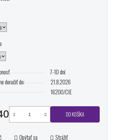
ičiek.
a
pnosť
7-10 dní
e doručiť do:
21.8.2026
16200/CIE
40
DO KOŠÍKA
otková cena:
č
Opýtať sa
Strážiť