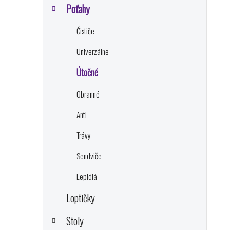
e
Poťahy
l
Čističe
Univerzálne
Útočné
Obranné
Anti
Trávy
Sendviče
Lepidlá
Loptičky
Stoly