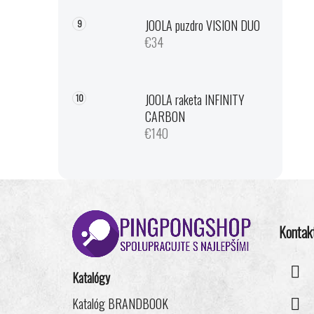
JOOLA puzdro VISION DUO
€34
JOOLA raketa INFINITY
CARBON
€140
Z
á
Kontak
p
ä
t
Katalógy
i
Katalóg BRANDBOOK
e