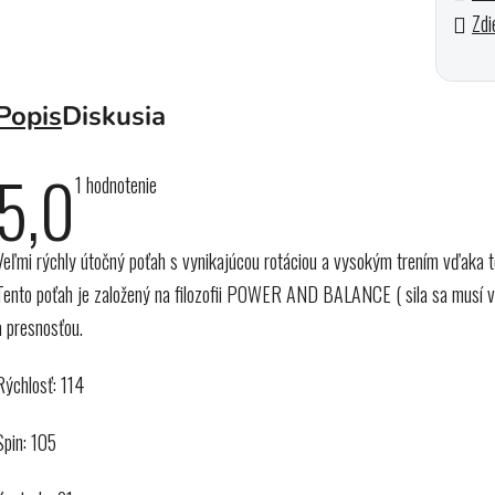
Zdi
Popis
Diskusia
5,0
Priemerné
1 hodnotenie
hodnotenie
produktu
je
Veľmi rýchly útočný poťah s vynikajúcou rotáciou a vysokým trením vďa
5,0
z
Tento poťah je založený na filozofii POWER AND BALANCE ( sila sa musí vyr
5
hviezdičiek.
a presnosťou.
Rýchlosť: 114
Spin: 105