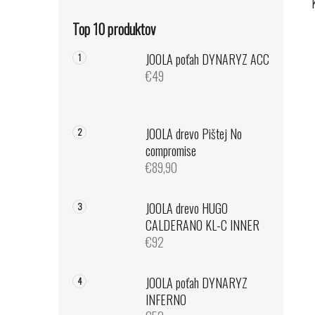
Top 10 produktov
JOOLA poťah DYNARYZ ACC
€49
JOOLA drevo Pištej No
compromise
€89,90
JOOLA drevo HUGO
CALDERANO KL-C INNER
€92
JOOLA poťah DYNARYZ
INFERNO