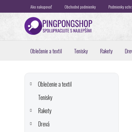
Prejsť
Ako nakupovať
Obchodné podmienky
Podmienky ochr
na
obsah
Oblečenie a textil
Tenisky
Rakety
Dre
B
K
Preskočiť
a
o
kategórie
Oblečenie a textil
t
č
e
Tenisky
n
g
ý
ó
Rakety
p
r
i
a
Drevá
e
n