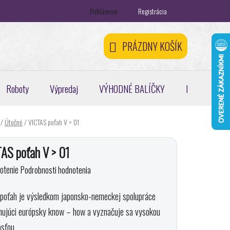
Prihlásenie
Registrácia
ontakty
Registračná zľava 5 %
Odstúpenie od zmluvy
PRÁZDNY KOŠÍK
NÁKUPNÝ
KOŠÍK
Roboty
Výpredaj
VÝHODNÉ BALÍČKY
Pickleball, pa
/
Útočné
/
VICTAS poťah V > 01
AS poťah V > 01
erné
otenie
Podrobnosti hodnotenia
enie
 poťah je výsledkom japonsko-nemeckej spolupráce
tu
nujúci európsky know – how a vyznačuje sa vysokou
sťou.