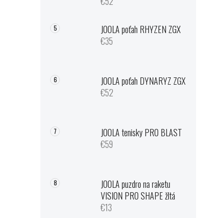
€52
JOOLA poťah RHYZEN ZGX
€35
JOOLA poťah DYNARYZ ZGX
€52
JOOLA tenisky PRO BLAST
€59
JOOLA puzdro na raketu
VISION PRO SHAPE žltá
€13