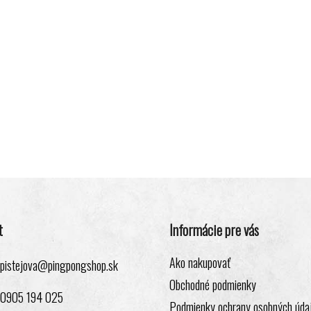
t
Informácie pre vás
Ako nakupovať
pistejova
@
pingpongshop.sk
Obchodné podmienky
0905 194 025
Podmienky ochrany osobných úda