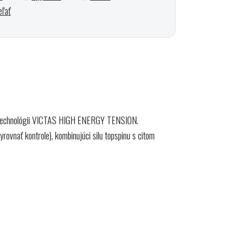
eľať
ka technológii VICTAS HIGH ENERGY TENSION.
ovnať kontrole), kombinujúci silu topspinu s citom