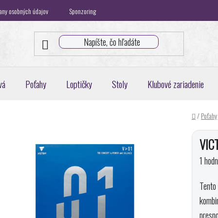
any osobných údajov
Sponzoring
Klubová spolupráca
Blog
K
vá
Poťahy
Loptičky
Stoly
Klubové zariadenie
Domov
/
Poťahy
VICT
Priem
1 hodn
hodnot
Tento
produk
kombi
je
presno